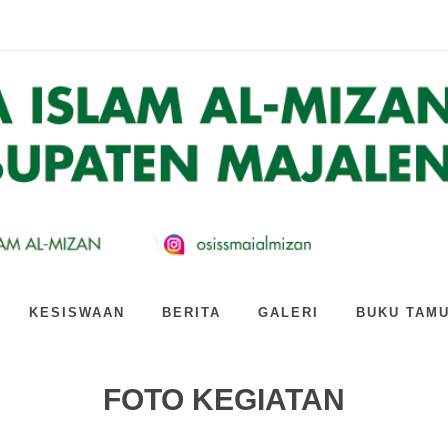
SMA Islam Al-Mizan Jat...
n Al-Mizan Siapkan Strat...
kaian Kegiatan Produk...
ARI GOTONG ROYONG BARENG GURU ...
 kagum! Intip keser...
 Dari Yang Lain: Main ...
izan Jatiwangi Gandeng...
 AI: Hari Kedua PLS SM...
lam Al-Mizan Jatiwangi...
TAN KEREN SMA ISLAM AL-MIZAN...
KESISWAAN
BERITA
GALERI
BUKU TAM
FOTO KEGIATAN