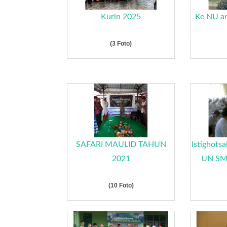
Kurin 2025
Ke NU an
(3 Foto)
SAFARI MAULID TAHUN
Istighots
2021
UN SMA
(10 Foto)