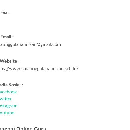
Fax :
Email :
aunggulanalmizan@gmail.com
Website :
tps://www.smaunggulanalmizan.sch.id/
dia Sosial :
acebook
witter
nstagram
outube
sensi Online Guru