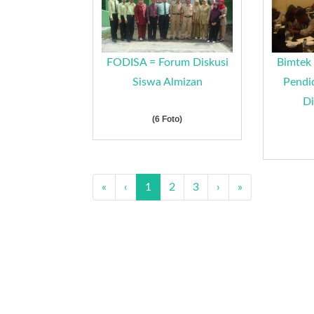
FODISA = Forum Diskusi
Bimtek 
Siswa Almizan
Pendi
Di
(6 Foto)
«
‹
1
2
3
›
»