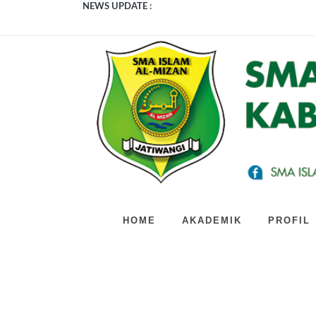
NEWS UPDATE :
Bedah Kerangka TKA 2026: SMA Unggula
Bukan Sekolah Biasa! Intip Serunya Rang
JUMAT BERKAH DAN PRODUKTIF! D
Gak heran kalau sekolah ini bikin netizen
Penutupan MPLS SMA Islam Al-Mizan Beda
Gak Cuma Belajar Teori, SMA Islam Al-M
Kolaborasi Edukasi Kesehatan dan Kelas
Resmi Dimulai! MPLS SMA Islam Al-Miza
BUKAN SEKOLAH BIASA! INI 3 KEGIA
Gebrakan Tanpa Henti! Intip Bagaimana 
HOME
AKADEMIK
PROFIL