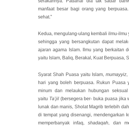
serakahnya. Padahal dia tak sadar b
manfaat besar bagi orang yang berpuasa
sehat.”
Kedua, mengulang-ulang kembali ilmu-ilmu 
sehingga yang bersangkutan dapat mela
ajaran agama Islam. Ilmu yang berkaitan 
yaitu Islam, Baliq, Berakal, Kuat Berpuasa, S
Syarat Shah Puasa yaitu Islam,
mumayyiz
,
hari yang boleh berpuasa. Rukun Puasa y
minum dan melaukan hubungan seksual s
yaitu
Ta’jil
(bersegera ber- buka puasa jika
lunak dan manis, Sholat Magrib terlebih da
di tempat yang disenangi, mendengarkan 
memperbanyak infaq,
shadaqah
, dan m