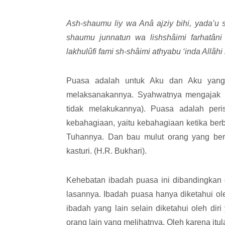
Ash-shaumu liy wa Anâ ajziy bihi, yada’u
shaumu junnatun wa lishshâimi farhatâni
lakhulûfi fami sh-shâimi athyabu ‘inda Allâhi 
Puasa adalah untuk Aku dan Aku yang
melaksanakannya. Syahwatnya mengajak 
tidak melakukannya). Puasa adalah per
kebahagiaan, yaitu kebahagiaan ketika be
Tuhannya. Dan bau mulut orang yang berp
kasturi. (H.R. Bukhari).
Kehebatan ibadah puasa ini dibandingkan d
lasannya. Ibadah puasa hanya diketahui o
ibadah yang lain selain diketahui oleh dir
orang lain yang melihatnya. Oleh karena it