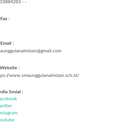
33884283 - -
Fax :
Email :
aunggulanalmizan@gmail.com
Website :
tps://www.smaunggulanalmizan.sch.id/
dia Sosial :
acebook
witter
nstagram
outube