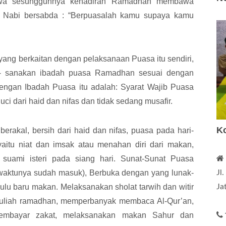
ahwa sesungguhnya kehadiran Ramadhan membawa
. Nabi bersabda : “Berpuasalah kamu supaya kamu
yang berkaitan dengan pelaksanaan Puasa itu sendiri,
k- sanakan ibadah puasa Ramadhan sesuai dengan
dengan Ibadah Puasa itu adalah: Syarat Wajib Puasa
uci dari haid dan nifas dan tidak sedang musafir.
K
 berakal, bersih dari haid dan nifas, puasa pada hari-
aitu niat dan imsak atau menahan diri dari makan,
uami isteri pada siang hari. Sunat-Sunat Puasa
Jl
 waktunya sudah masuk), Berbuka dengan yang lunak-
Ja
hulu baru makan. Melaksanakan sholat tarwih dan witir
kuliah ramadhan, memperbanyak membaca Al-Qur’an,
embayar zakat, melaksanakan makan Sahur dan