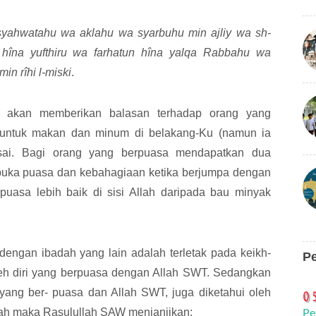
 syahwatahu wa aklahu wa syarbuhu min ajliy wa sh-
 hîna yufthiru wa farhatun hîna yalqa Rabbahu wa
min rîhi l-miski
.
 akan memberikan balasan terhadap orang yang
untuk makan dan minum di belakang-Ku (namun ia
isai. Bagi orang yang berpuasa mendapatkan dua
rbuka puasa dan kebahagiaan ketika berjumpa dengan
uasa lebih baik di sisi Allah daripada bau minyak
engan ibadah yang lain adalah terletak pada keikh-
P
leh diri yang berpuasa dengan Allah SWT. Sedangkan
i yang ber- puasa dan Allah SWT, juga diketahui oleh
ulah maka Rasulullah SAW menjanjikan:
Pe