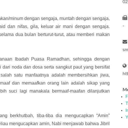
02
akan/minum dengan sengaja, muntah dengan sengaja,
-
id dan nifas, gila, keluar air mani dengan sengaja.
elama dua bulan berturut-turut, atau memberi makan
sm
ksanaan Ibadah Puasa Ramadhan, sehingga dengan
 dari noda dan dosa serta sangkut paut yang bersifat
ht
 salah satu manfaatnya adalah membersihkan jiwa,
maaf dan memaafkan orang lain adalah sikap yang
Me
bih suci lagi manakala bermaaf-maafan dilanjutkan
F
T
I
g berkhutbah, tiba-tiba dia mengucapkan “Amin”
Y
 beliau mengucapkan amin, Nabi menjawab bahwa Jibril