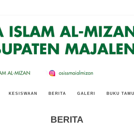
n Al-Mizan Siapkan Strat...
kaian Kegiatan Produk...
ARI GOTONG ROYONG BARENG GURU ...
 kagum! Intip keser...
 Dari Yang Lain: Main ...
izan Jatiwangi Gandeng...
 AI: Hari Kedua PLS SM...
n Jatiwangi Cetak Gener...
TAN KEREN SMA ISLAM AL-MIZAN...
SMA Islam Al-Mizan Jat...
KESISWAAN
BERITA
GALERI
BUKU TAM
BERITA