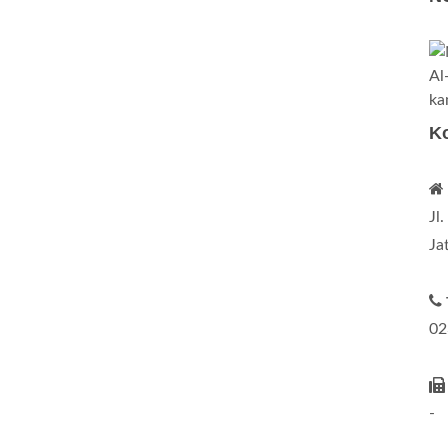
K
Jl
Ja
02
-