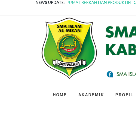
NEWS UPDATE :
Gak heran kalau sekolah ini bikin netizen
Penutupan MPLS SMA Islam Al-Mizan Beda
Gak Cuma Belajar Teori, SMA Islam Al-M
Kolaborasi Edukasi Kesehatan dan Kelas
Resmi Dimulai! MPLS SMA Islam Al-Miza
BUKAN SEKOLAH BIASA! INI 3 KEGIA
Gebrakan Tanpa Henti! Intip Bagaimana 
Bedah Kerangka TKA 2026: SMA Unggula
Bukan Sekolah Biasa! Intip Serunya Rang
JUMAT BERKAH DAN PRODUKTIF! D
HOME
AKADEMIK
PROFIL