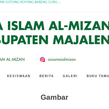
 kagum! Intip keser...
 Dari Yang Lain: Main ...
izan Jatiwangi Gandeng...
 AI: Hari Kedua PLS SM...
n Jatiwangi Cetak Gener...
TAN KEREN SMA ISLAM AL-MIZAN...
SMA Islam Al-Mizan Jat...
n Al-Mizan Siapkan Strat...
kaian Kegiatan Produk...
ARI GOTONG ROYONG BARENG GURU ...
KESISWAAN
BERITA
GALERI
BUKU TAM
Gambar