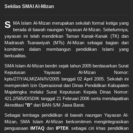
Sekilas SMAI Al-Mizan
S
MA Islam Al-Mizan merupakan sekolah formal ketiga yang
berada di bawah naungan Yayasan Al-Mizan. Sebelumnya,
yayasan ini telah mendirikan Taman Kanak-Kanak (TK) dan
Madrasah Tsanawiyah (MTs) Al-Mizan sebagai bagian dari
komitmen dalam membangun pendidikan Islami yang
berkualitas.
SMA Islam Al-Mizan berdiri sejak tahun 2005 berdasarkan Surat
Keputusan Yayasan Al-Mizan Nomor:
kpts/27/Y/ALMIZAN/IV/2005 tanggal 02 April 2005. Sekolah ini
memperoleh Izin Operasional dari Dinas Pendidikan Kabupaten
Majalengka melalui Surat Keputusan Kepala Dinas Nomor:
421.2/565/DISDIK tanggal 21 Februari 2006 serta mendapatkan
Akreditasi
"B"
dari BAN-S/M Jawa Barat.
Sebagai lembaga pendidikan di bawah naungan Yayasan Al-
Mizan, SMA Islam Al-Mizan berkomitmen mengintegrasikan
penguasaan
IMTAQ
dan
IPTEK
sebagai ciri khas pendidikan