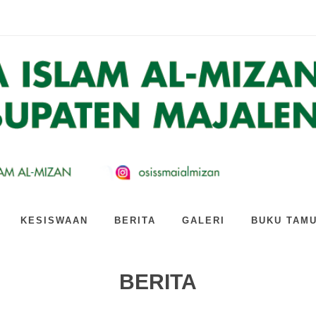
n Al-Mizan Siapkan Strat...
kaian Kegiatan Produk...
ARI GOTONG ROYONG BARENG GURU ...
 kagum! Intip keser...
 Dari Yang Lain: Main ...
izan Jatiwangi Gandeng...
 AI: Hari Kedua PLS SM...
n Jatiwangi Cetak Gener...
TAN KEREN SMA ISLAM AL-MIZAN...
SMA Islam Al-Mizan Jat...
KESISWAAN
BERITA
GALERI
BUKU TAM
BERITA