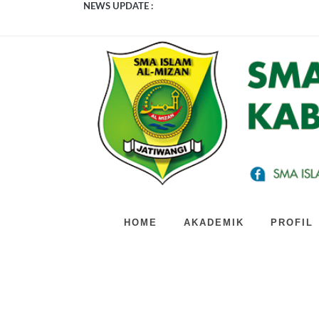
NEWS UPDATE :
Bedah Kerangka TKA 2026: SMA Unggula
Bukan Sekolah Biasa! Intip Serunya Rang
JUMAT BERKAH DAN PRODUKTIF! D
Gak heran kalau sekolah ini bikin netizen
Penutupan MPLS SMA Islam Al-Mizan Beda
Gak Cuma Belajar Teori, SMA Islam Al-M
Kolaborasi Edukasi Kesehatan dan Kelas
Resmi Dimulai! MPLS SMA Islam Al-Miza
BUKAN SEKOLAH BIASA! INI 3 KEGIA
Gebrakan Tanpa Henti! Intip Bagaimana 
HOME
AKADEMIK
PROFIL