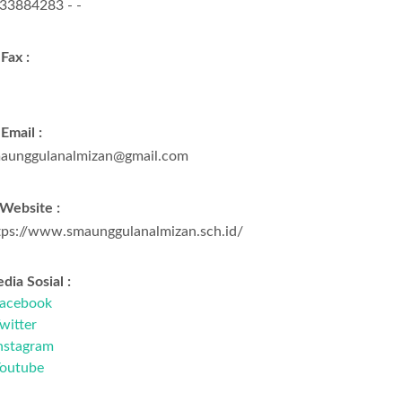
33884283 - -
Fax :
Email :
aunggulanalmizan@gmail.com
Website :
tps://www.smaunggulanalmizan.sch.id/
dia Sosial :
acebook
witter
nstagram
outube