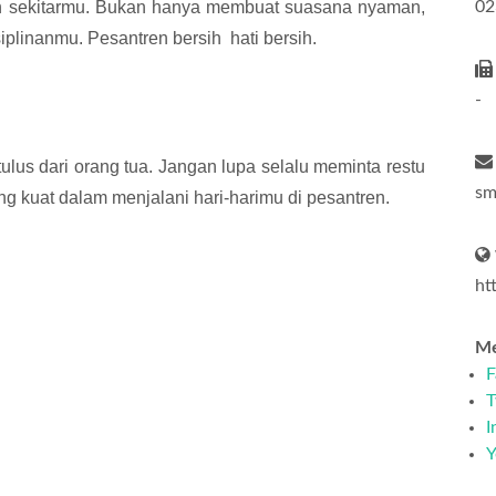
gan sekitarmu. Bukan hanya membuat suasana nyaman,
02
plinanmu. Pesantren bersih hati bersih.
-
tulus dari orang tua. Jangan lupa selalu meminta restu
sm
g kuat dalam menjalani hari-harimu di pesantren.
ht
Me
F
T
I
Y